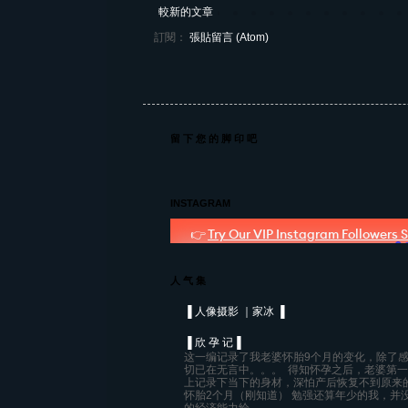
較新的文章
訂閱：
張貼留言 (Atom)
留 下 您 的 脚 印 吧
INSTAGRAM
人 气 集
▐ 人像摄影 ｜家冰 ▐
▐ 欣 孕 记▐
这一编记录了我老婆怀胎9个月的变化，除了
切已在无言中。。。 得知怀孕之后，老婆第
上记录下当下的身材，深怕产后恢复不到原来
怀胎2个月（刚知道） 勉强还算年少的我，并