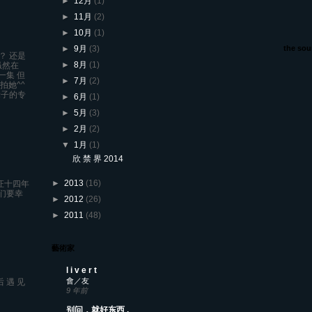
►
12月
(1)
►
11月
(2)
►
10月
(1)
►
9月
(3)
the sou
？ 还是
►
8月
(1)
虽然在
一集 但
►
7月
(2)
拍她^^
辈子的专
►
6月
(1)
►
5月
(3)
►
2月
(2)
▼
1月
(1)
欣 禁 界 2014
►
2013
(16)
证十四年
们要幸
►
2012
(26)
►
2011
(48)
藝術家
l i v e r t
會／友
后 遇 见
9 年前
别问，就好东西 .