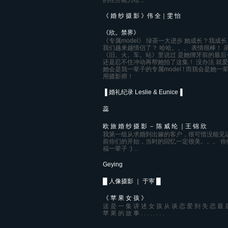
的经济能力给...
《 婚 纱 摄 影 》伟 全｜雯 怡
《欣。禁界》
《专属model》 绿茶一大进步 她成长？我成长
我们越来越情侣了？ 哈哈。。。 表情很棒！ 
《旧。火。车。站》里说过 是她绑牙前的最后
还是忍不住冲动再帮她拍了这集！ 没办法 就爱
她会是我一辈子的专属model ! 而我会是她一
用摄影师！
▐ 婚礼纪录 Leslie & Eunice▐
蕊
欧 旅 婚 纱 摄 影 － 陈 威 纶 ｜王 锦 欣
我第一组从求婚到出嫁的客户，很可惜没能见
前你们的开始，当时的回忆一定很美。。。 你
福一辈子 :) ...
Geying
█ 人像摄影 ｜ 于寕 █
《 苹 果 女 孩 》
这 是 一 集 讲 述 女 孩 从 谈 恋 爱 到 失 恋 最 
苹 果 的 故 事 . . . . . . . .