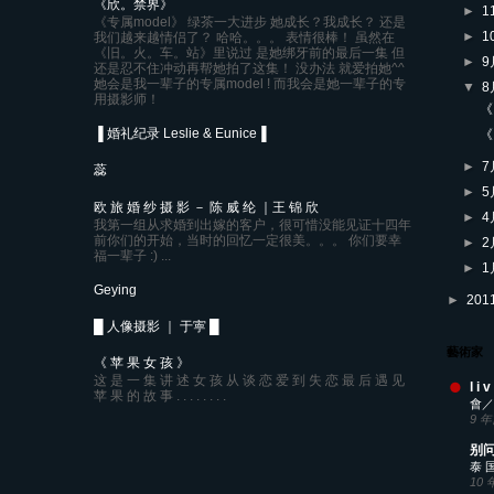
《欣。禁界》
►
1
《专属model》 绿茶一大进步 她成长？我成长？ 还是
►
1
我们越来越情侣了？ 哈哈。。。 表情很棒！ 虽然在
《旧。火。车。站》里说过 是她绑牙前的最后一集 但
►
还是忍不住冲动再帮她拍了这集！ 没办法 就爱拍她^^
她会是我一辈子的专属model ! 而我会是她一辈子的专
▼
用摄影师！
《
▐ 婚礼纪录 Leslie & Eunice▐
《
►
蕊
►
欧 旅 婚 纱 摄 影 － 陈 威 纶 ｜王 锦 欣
►
我第一组从求婚到出嫁的客户，很可惜没能见证十四年
前你们的开始，当时的回忆一定很美。。。 你们要幸
►
福一辈子 :) ...
►
Geying
►
201
█ 人像摄影 ｜ 于寕 █
藝術家
《 苹 果 女 孩 》
这 是 一 集 讲 述 女 孩 从 谈 恋 爱 到 失 恋 最 后 遇 见
l i v
苹 果 的 故 事 . . . . . . . .
會／
9 
别问
泰 国
10