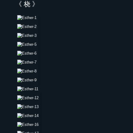
《 桡 》