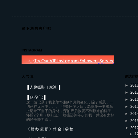
留 下 您 的 脚 印 吧
INSTAGRAM
人 气 集
網誌存
►
201
▐ 人像摄影 ｜家冰 ▐
►
201
▐ 欣 孕 记▐
►
201
这一编记录了我老婆怀胎9个月的变化，除了感恩，一
切已在无言中。。。 得知怀孕之后，老婆第一要求马
►
201
上记录下当下的身材，深怕产后恢复不到原来的样子
►
201
怀胎2个月（刚知道） 勉强还算年少的我，并没有太好
的经济能力给...
►
201
▼
201
《 婚 纱 摄 影 》伟 全｜雯 怡
►
1