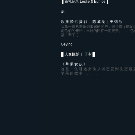
▐ 婚礼纪录 Leslie & Eunice▐
蕊
欧 旅 婚 纱 摄 影 － 陈 威 纶 ｜王 锦 欣
我第一组从求婚到出嫁的客户，很可惜没能见
前你们的开始，当时的回忆一定很美。。。 你
福一辈子 :) ...
Geying
█ 人像摄影 ｜ 于寕 █
《 苹 果 女 孩 》
这 是 一 集 讲 述 女 孩 从 谈 恋 爱 到 失 恋 最 
苹 果 的 故 事 . . . . . . . .