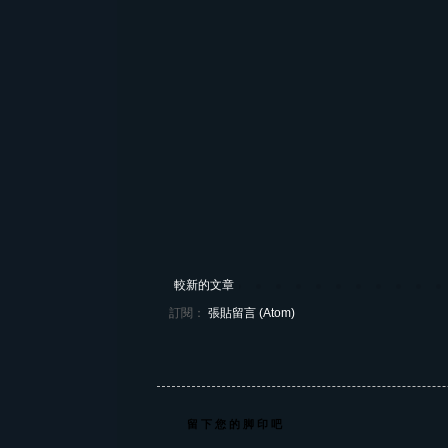
較新的文章
訂閱：
張貼留言 (Atom)
留 下 您 的 脚 印 吧