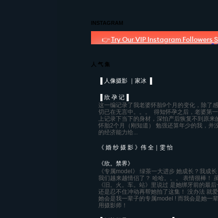
INSTAGRAM
人 气 集
▐ 人像摄影 ｜家冰 ▐
▐ 欣 孕 记▐
这一编记录了我老婆怀胎9个月的变化，除了
切已在无言中。。。 得知怀孕之后，老婆第
上记录下当下的身材，深怕产后恢复不到原来
怀胎2个月（刚知道） 勉强还算年少的我，并
的经济能力给...
《 婚 纱 摄 影 》伟 全｜雯 怡
《欣。禁界》
《专属model》 绿茶一大进步 她成长？我成长
我们越来越情侣了？ 哈哈。。。 表情很棒！ 
《旧。火。车。站》里说过 是她绑牙前的最后
还是忍不住冲动再帮她拍了这集！ 没办法 就爱
她会是我一辈子的专属model ! 而我会是她一
用摄影师！