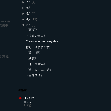
►
7月
(4)
►
6月
(2)
►
5月
(4)
►
4月
(13)
证十四年
▼
3月
(9)
们要幸
《雨 泥》
《はえの自由》
Green song in rainy day
你好！请多多指教！
《黄 ｜ 调》
后 遇 见
《朋友》
《他们的童年》
《舊。火。車。站》
《自然的淡》
藝術家
l i v e r t
會／友
9 年前